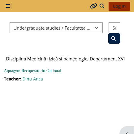
Skip to main content
Log in
Side panel
Arhiva
Toggle search
Course categories
Search
2017-
2018
Search co
Disciplina Medicină fizică și balneologie, Departament XVI
2018-
2019
Aquagym Recuperatoriu Optional
Teacher:
Dinu Anca
Resurse
generale
Orar