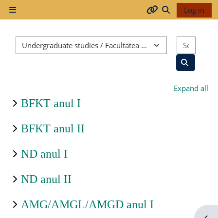
Skip to main content
Log in
Side panel
Arhiva
Toggle search
Course categories
Search
2017-
2018
Search co
Expand all
2018-
BFKT anul I
2019
BFKT anul II
ND anul I
Resurse
generale
ND anul II
AMG/AMGL/AMGD anul I
Orar