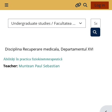
Skip to main content
Log in
Side panel
Arhiva
Toggle search
Course categories
Search
2017-
2018
Search co
Disciplina Recuperare medicala, Departamentul XVI
2018-
2019
Abilități în practica fiziokinetoterapeutică
Teacher:
Muntean Paul Sebastian
Resurse
generale
Orar