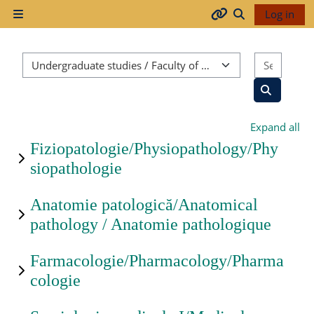
Skip to main content
Log in
Side panel
Arhiva
Toggle search
Course categories
Search
2017-
2018
Search co
Expand all
2018-
Fiziopatologie/Physiopathology/Phy
2019
siopathologie
Anatomie patologică/Anatomical
pathology / Anatomie pathologique
Resurse
generale
Farmacologie/Pharmacology/Pharma
cologie
Orar