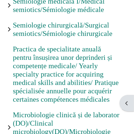
Semiologie medicala I/Medical
semiotics/Sémiologie médicale
Grupe
studenți
Semiologie chirurgicală/Surgical
semiotics/Sémiologie chirurgicale
Ajutor
Practica de specialitate anuală
pentru însușirea unor deprinderi și
competențe medicale/ Yearly
Formular
specialty practice for acquiring
de
medical skills and abilities/ Pratique
contact
spécialisée annuelle pour acquérir
certaines compétences médicales
Open
Forgot
password
Microbiologie clinică și de laborator
(DO)/Clinical
microbiology(DO)/Microbiologie