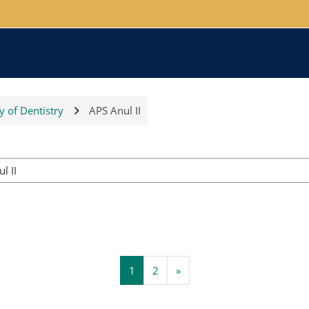
y of Dentistry
APS Anul II
Course categories
Page 1
Page 2
Next page
1
2
»