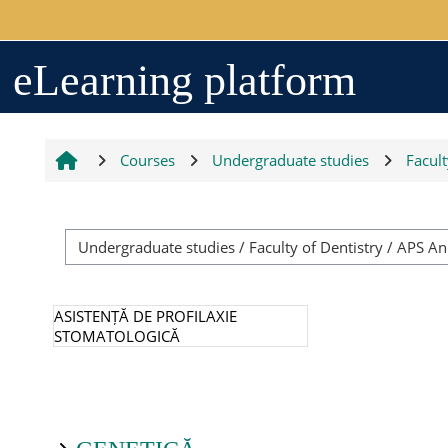
Skip to main content
Arhiva
eLearning platform
2017-2018
Courses
Undergraduate studies
Facult
2018-2019
Resurse generale
ASISTENȚĂ DE PROFILAXIE
STOMATOLOGICĂ
Orar
Grupe studenți