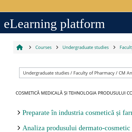
Skip to main content
Arhiva
eLearning platform
2017-2018
Courses
Undergraduate studies
Facul
2018-2019
Resurse generale
COSMETICĂ MEDICALĂ ȘI TEHNOLOGIA PRODUSULUI C
Orar
Preparate în industria cosmetică și fa
Grupe studenți
Analiza produsului dermato-cosmetic