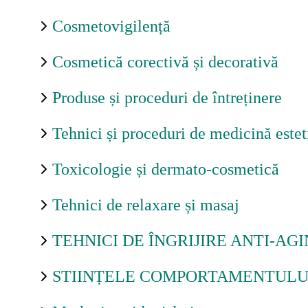
Cosmetovigilență
Ajutor
Cosmetică corectivă și decorativă
Formular de contact
Produse și proceduri de întreținere
Forgot password
Tehnici și proceduri de medicină estet
Toxicologie și dermato-cosmetică
Tehnici de relaxare și masaj
TEHNICI DE ÎNGRIJIRE ANTI-AG
STIINȚELE COMPORTAMENTULUI