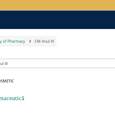
ty of Pharmacy
CM Anul III
Course categories
OSMETIC
rmaceutică