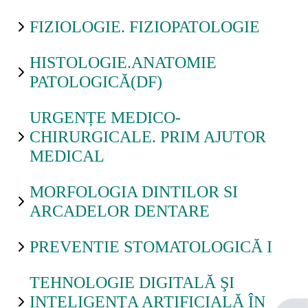
FIZIOLOGIE. FIZIOPATOLOGIE
Grupe
studenți
HISTOLOGIE.ANATOMIE
PATOLOGICĂ(DF)
Ajutor
URGENȚE MEDICO-
CHIRURGICALE. PRIM AJUTOR
MEDICAL
Formular
de
MORFOLOGIA DINTILOR SI
contact
ARCADELOR DENTARE
Forgot
PREVENTIE STOMATOLOGICĂ I
password
TEHNOLOGIE DIGITALĂ ŞI
INTELIGENŢA ARTIFICIALĂ ÎN