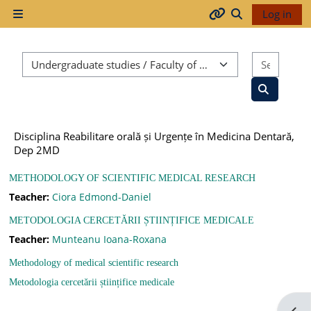
Skip to main content
Log in
Side panel
Arhiva
Toggle search
Course categories
Search
2017-
2018
Search co
Disciplina Reabilitare orală și Urgențe în Medicina Dentară,
2018-
Dep 2MD
2019
METHODOLOGY OF SCIENTIFIC MEDICAL RESEARCH
Teacher:
Ciora Edmond-Daniel
METODOLOGIA CERCETĂRII ȘTIINȚIFICE MEDICALE
Resurse
Teacher:
Munteanu Ioana-Roxana
generale
Methodology of medical scientific research
Metodologia cercetării științifice medicale
Orar