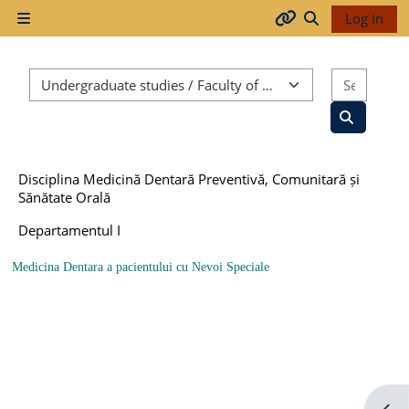
Skip to main content
Log in
Side panel
Arhiva
Toggle search
Course categories
Search
2017-
2018
Search co
Disciplina Medicină Dentară Preventivă, Comunitară și
2018-
Sănătate Orală
2019
Departamentul I
Medicina Dentara a pacientului cu Nevoi Speciale
Resurse
generale
Orar