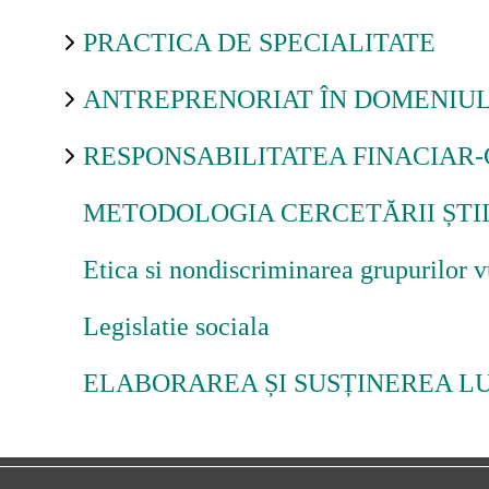
PRACTICA DE SPECIALITATE
Ajutor
ANTREPRENORIAT ÎN DOMENIU
Formular de contact
RESPONSABILITATEA FINACIAR-
Forgot password
METODOLOGIA CERCETĂRII ȘTII
Etica si nondiscriminarea grupurilor v
Legislatie sociala
ELABORAREA ȘI SUSȚINEREA LU