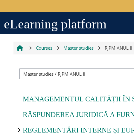
Skip to main content
Arhiva
eLearning platform
2017-2018
Courses
Master studies
RJPM ANUL II
2018-2019
Resurse generale
MANAGEMENTUL CALITĂȚII ÎN 
Orar
RĂSPUNDEREA JURIDICĂ A FURN
Grupe studenți
REGLEMENTĂRI INTERNE ȘI EU