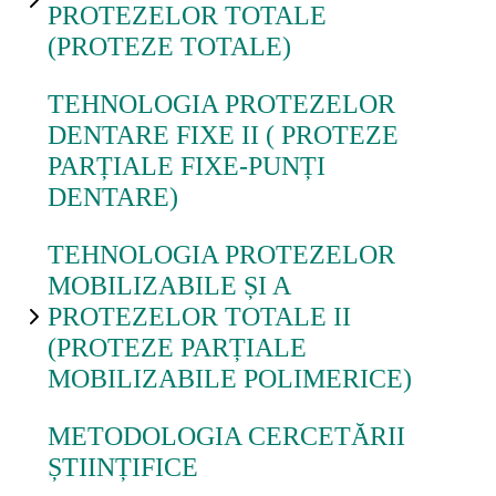
PROTEZELOR TOTALE
(PROTEZE TOTALE)
Grupe
studenți
TEHNOLOGIA PROTEZELOR
DENTARE FIXE II ( PROTEZE
PARȚIALE FIXE-PUNȚI
Ajutor
DENTARE)
TEHNOLOGIA PROTEZELOR
Formular
MOBILIZABILE ȘI A
de
PROTEZELOR TOTALE II
contact
(PROTEZE PARȚIALE
MOBILIZABILE POLIMERICE)
Forgot
password
METODOLOGIA CERCETĂRII
ȘTIINȚIFICE