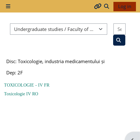
Skip to main content
Log in
Side panel
Arhiva
Toggle search
Course categories
Search
2017-
2018
Search co
Disc: Toxicologie, industria medicamentului și
2018-
Dep: 2F
2019
TOXICOLOGIE - IV FR
Toxicologie IV RO
Resurse
generale
Orar