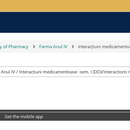
ty of Pharmacy
Farma Anul IV
Interacțiuni medicamentoas
Course categories
Get the mobile app