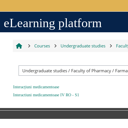
Skip to main content
Arhiva
eLearning platform
2017-2018
Courses
Undergraduate studies
Facul
2018-2019
Resurse generale
Interacțiuni medicamentoase
Interactiuni medicamentoase IV RO - S1
Orar
Grupe studenți