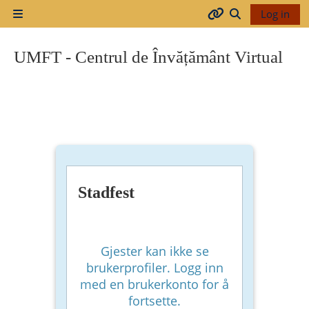
Gå til hovudinnhaldet
Log in
Sidepanel
Arhiva
Veksle inndata
UMFT - Centrul de Învățământ Virtual
2017-
2018
2018-
2019
Stadfest
Resurse
generale
Gjester kan ikke se
brukerprofiler. Logg inn
med en brukerkonto for å
Orar
fortsette.