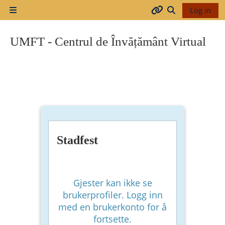
Gå til hovudinnhaldet
Log in
Sidepanel
Arhiva
Veksle inndata
UMFT - Centrul de Învățământ Virtual
2017-
2018
2018-
2019
Stadfest
Resurse
generale
Gjester kan ikke se
brukerprofiler. Logg inn
med en brukerkonto for å
Orar
fortsette.