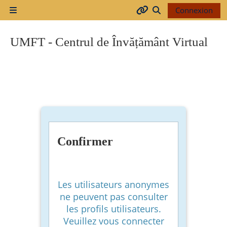
Passer au contenu principal
Connexion
Panneau latéral
Arhiva
Activer/désactiver
UMFT - Centrul de Învățământ Virtual
2017-
2018
2018-
2019
Confirmer
Resurse
generale
Les utilisateurs anonymes
ne peuvent pas consulter
les profils utilisateurs.
Orar
Veuillez vous connecter