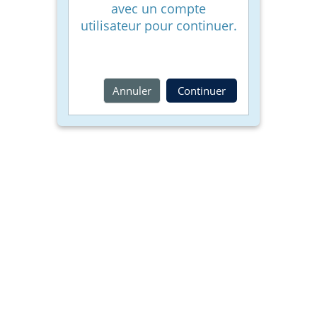
avec un compte
utilisateur pour continuer.
Grupe
studenți
Annuler
Continuer
Ajutor
Formular
de
contact