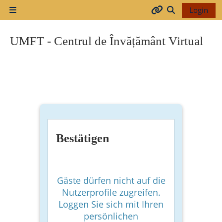
Zum Hauptinhalt
Login
Website-Übersicht
Arhiva
Sucheingabe 
UMFT - Centrul de Învățământ Virtual
2017-
2018
2018-
2019
Bestätigen
Resurse
generale
Gäste dürfen nicht auf die
Nutzerprofile zugreifen.
Loggen Sie sich mit Ihren
Orar
persönlichen