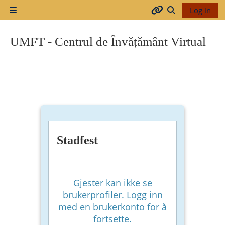
Gå til hovudinnhaldet
Log in
Sidepanel
Arhiva
Veksle inndata
UMFT - Centrul de Învățământ Virtual
2017-
2018
2018-
2019
Stadfest
Resurse
generale
Gjester kan ikke se
brukerprofiler. Logg inn
med en brukerkonto for å
Orar
fortsette.