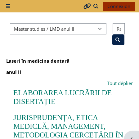
Passer au contenu principal
Connexion
Panneau latéral
Arhiva
Activer/désactiver
Catégories de cours
Recher
2017-
2018
Recherche
Laseri în medicina dentară
2018-
anul II
2019
Tout déplier
ELABORAREA LUCRĂRII DE
Resurse
DISERTAȚIE
generale
JURISPRUDENȚA, ETICA
MEDICLĂ, MANAGEMENT,
Orar
METODOLOGIA CERCETĂRII ÎN