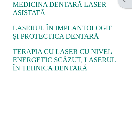
Ouvri
MEDICINA DENTARĂ LASER-
ASISTATĂ
Grupe
studenți
LASERUL ÎN IMPLANTOLOGIE
ȘI PROTECTICA DENTARĂ
Ajutor
TERAPIA CU LASER CU NIVEL
ENERGETIC SCĂZUT, LASERUL
ÎN TEHNICA DENTARĂ
Formular
de
contact