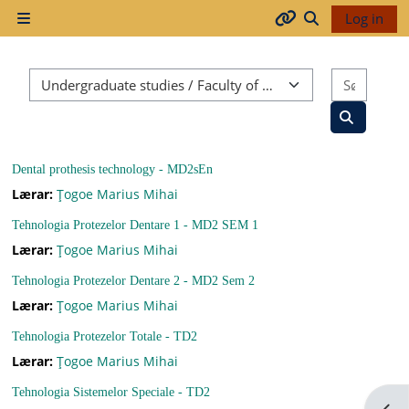
Gå til hovudinnhaldet
Log in
Sidepanel
Arhiva
Veksle inndata
Kurskategoriar
Søk ett
2017-
2018
Søk etter 
Dental prothesis technology - MD2sEn
2018-
Lærar:
Ţogoe Marius Mihai
2019
Tehnologia Protezelor Dentare 1 - MD2 SEM 1
Lærar:
Ţogoe Marius Mihai
Tehnologia Protezelor Dentare 2 - MD2 Sem 2
Resurse
Lærar:
Ţogoe Marius Mihai
generale
Tehnologia Protezelor Totale - TD2
Lærar:
Ţogoe Marius Mihai
Orar
Tehnologia Sistemelor Speciale - TD2