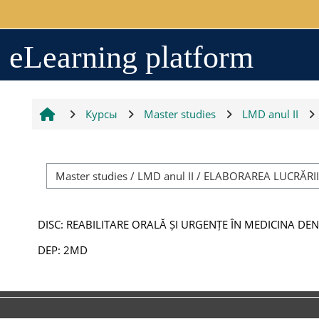
Перейти к основному содержанию
Arhiva
eLearning platform
2017-2018
Курсы
Master studies
LMD anul II
2018-2019
Resurse generale
DISC: REABILITARE ORALĂ ȘI URGENȚE ÎN MEDICINA D
Orar
DEP: 2MD
Grupe studenți