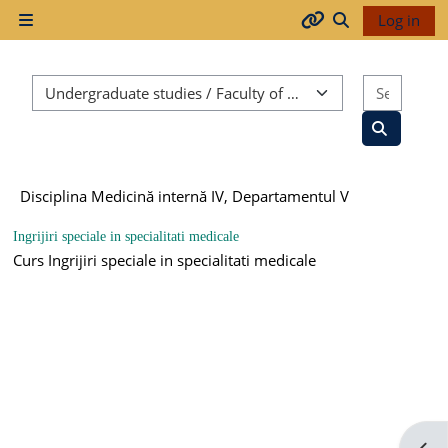
Skip to main content
Log in
Side panel
Arhiva
Toggle search
Course categories
Search
2017-
2018
Search co
Disciplina Medicină internă IV, Departamentul V
2018-
2019
Ingrijiri speciale in specialitati medicale
Curs Ingrijiri speciale in specialitati medicale
Resurse
generale
Orar