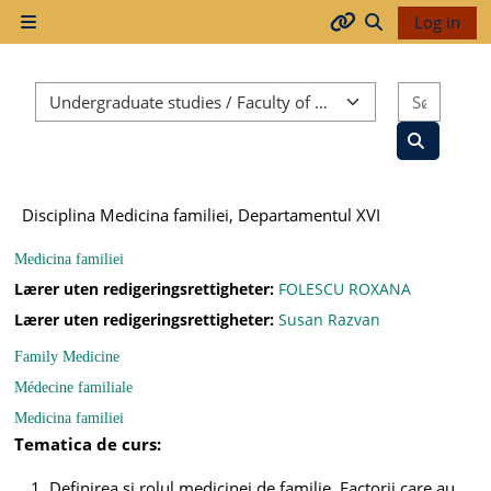
Gå til hovudinnhaldet
Log in
Sidepanel
Arhiva
Veksle inndata
Kurskategoriar
Søk ett
2017-
2018
Søk etter 
Disciplina Medicina familiei, Departamentul XVI
2018-
2019
Medicina familiei
Lærer uten redigeringsrettigheter:
FOLESCU ROXANA
Lærer uten redigeringsrettigheter:
Susan Razvan
Resurse
Family Medicine
generale
Médecine familiale
Medicina familiei
Tematica de curs:
Orar
Definirea si rolul medicinei de familie. Factorii care au