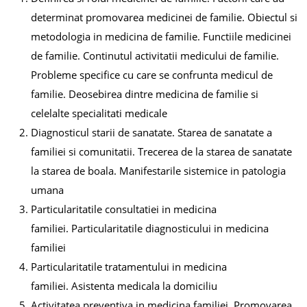
determinat promovarea medicinei de familie. Obiectul si
Grupe
metodologia in medicina de familie. Functiile medicinei
studenți
de familie. Continutul activitatii medicului de familie.
Probleme specifice cu care se confrunta medicul de
familie. Deosebirea dintre medicina de familie si
Ajutor
celelalte specialitati medicale
Diagnosticul starii de sanatate. Starea de sanatate a
familiei si comunitatii. Trecerea de la starea de sanatate
Formular
la starea de boala. Manifestarile sistemice in patologia
de
umana
contact
Particularitatile consultatiei in medicina
familiei. Particularitatile diagnosticului in medicina
familiei
Particularitatile tratamentului in medicina
familiei. Asistenta medicala la domiciliu
Activitatea preventiva in medicina familiei. Promovarea