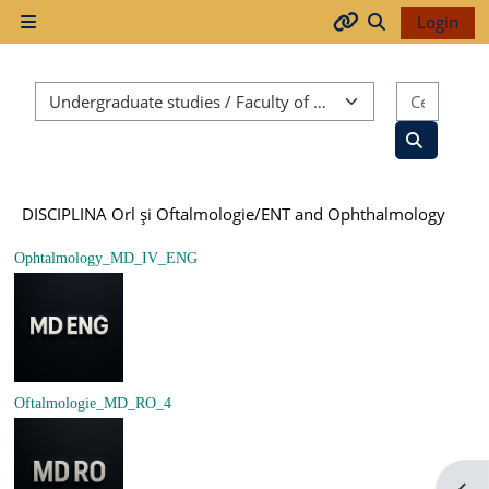
Vai al contenuto principale
Login
Pannello laterale
Arhiva
Attiva/disatti
Categorie di corso
Cerca c
2017-
2018
Cerca cor
DISCIPLINA Orl şi Oftalmologie/ENT and Ophthalmology
2018-
2019
Ophtalmology_MD_IV_ENG
Resurse
generale
Oftalmologie_MD_RO_4
Orar