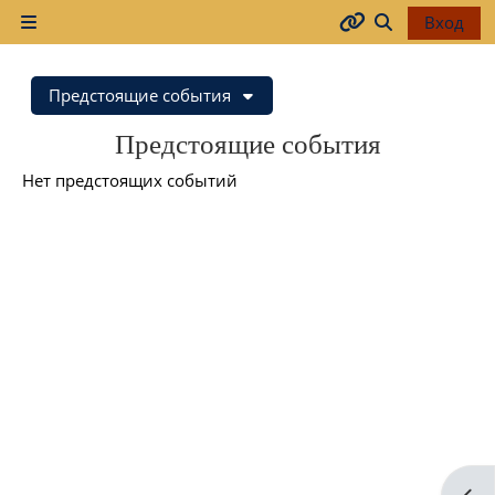
Перейти к основному содержанию
Вход
Боковая панель
Arhiva
Изменить да
Предстоящие события
2017-
Предстоящие события
2018
Нет предстоящих событий
2018-
2019
Resurse
generale
Orar